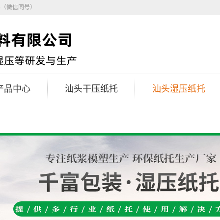
5（微信同号）
产品中心
汕头干压纸托
汕头湿压纸托