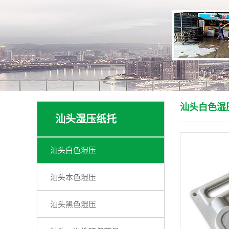
汕头白色湿
汕头湿压纸托
汕头白色湿压
汕头本色湿压
汕头黑色湿压