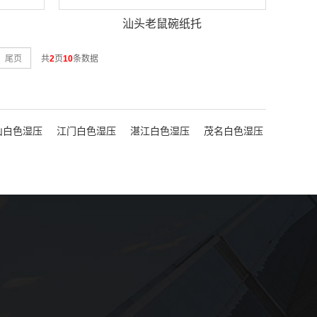
汕头老鼠碗纸托
尾页
共
2
页
10
条数据
山白色湿压
江门白色湿压
湛江白色湿压
茂名白色湿压