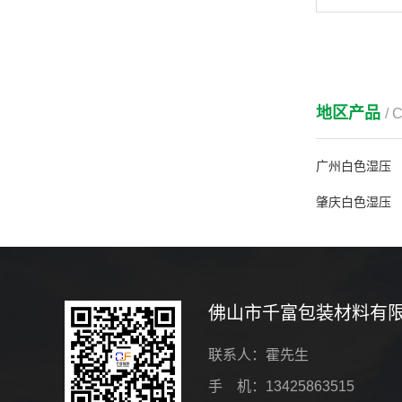
地区产品
/ 
广州白色湿压
肇庆白色湿压
佛山市千富包装材料有
联系人：霍先生
手 机：13425863515