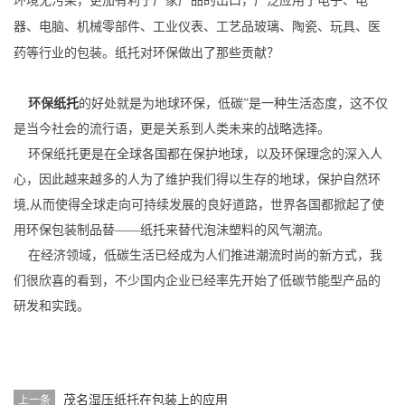
环境无污染，更加有利于厂家产品的出口，广泛应用于电子、电
器、电脑、机械零部件、工业仪表、工艺品玻璃、陶瓷、玩具、医
药等行业的包装。纸托对环保做出了那些贡献？
环保
纸托
的好处就是为地球环保，低碳”是一种生活态度，这不仅
是当今社会的流行语，更是关系到人类未来的战略选择。
环保纸托
更是在全球各国都在保护地球，以及环保理念的深入人
心，因此越来越多的人为了维护我们得以生存的地球，保护自然环
境,从而使得全球走向可持续发展的良好道路，世界各国都掀起了使
用环保包装制品替——纸托来替代泡沬塑料的风气潮流。
在经济领域，低碳生活已经成为人们推进潮流时尚的新方式，我
们很欣喜的看到，不少国内企业已经率先开始了低碳节能型产品的
研发和实践。
茂名湿压纸托在包装上的应用
上一条