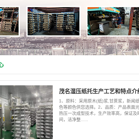
心
茂名湿压纸托生产工艺和特点介
1、原料：采用原木(纸)浆,甘蔗浆，新
色等颜色供您选择。2、品质：产品表面
热压一次成型技术，生产效率高，保证及
间，洁净整......