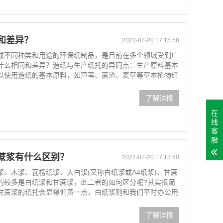
和差异？
2022-07-20 17:15:58
成不同种类和用途的环保纸制品，是目前在多个领域受到广
什么相同和差异？造纸与生产纸托的异同点：生产原料基本
以使用造纸的基本原料，如芦苇、蔗渣、麦草等草本植物纤
了解详情
在
线
客
服
蔗浆有什么区别？
2022-07-20 17:13:50
、木浆、瓦楞纸浆、大白浆(又称白纸浆或A4纸浆)、甘蔗
的较多是白纸浆和甘蔗浆，此二者的如何区分呢?其实很简
甘蔗浆的纸托会显得偏黄一点，白纸浆则和我们平时办公用
了解详情