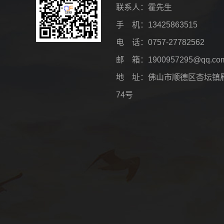
联系人：霍先生
手 机：13425863515
电 话：0757-27782562
邮 箱：1900957295@qq.co
地 址：佛山市顺德区杏坛镇
74号