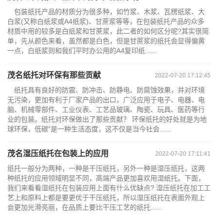
包装纸托产品的材质分为很多种，如竹浆、木浆、瓦楞纸浆、大
白浆(又称白纸浆或A4纸浆)、甘蔗浆等等，在包装纸托产品的众多
材质中用的较多是白纸浆和甘蔗浆，此二者的如何区分呢?其实很简
单，先从颜色来看，虽然都是白色，但是甘蔗浆的纸托会显得偏黄
一点，白纸浆则和我们平时办公用的A4复印纸......
茂名纸托对环保有那些贡献
2022-07-20 17:12:45
纸托具有良好的防震、防冲击、防静电、防腐蚀效果，并对环境
无污染，更加有利于厂家产品的出口，广泛应用于电子、电器、电
脑、机械零部件、工业仪表、工艺品玻璃、陶瓷、玩具、医药等行
业的包装。纸托对环保做出了那些贡献？ 环保纸托的好处就是为地
球环保，低碳”是一种生活态度，这不仅是当今社会......
茂名湿压纸托在包装上的应用
2022-07-20 17:11:41
纸托一般分为两种，一种是干压纸托，另外一种是湿压纸托，这两
种纸托的应用领域明显不同，高端产品更加喜欢用湿纸托。下面，
我们来看看湿纸托在包装应用上面有什么优缺点? 湿压纸托在加工工
艺上和原料上都是要更优于干压纸托，所以湿压纸托在表面外观上
会更加光滑亮丽，在品质上要比干压工艺的纸托......